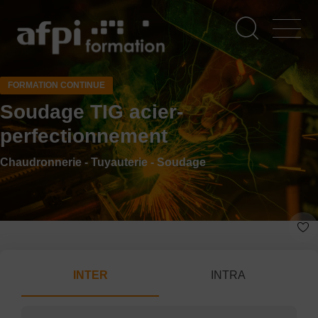
Aller
au
contenu
principal
FORMATION CONTINUE
Soudage TIG acier-
perfectionnement
Chaudronnerie - Tuyauterie - Soudage
INTER
INTRA