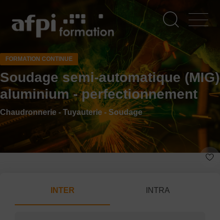
Aller
au
contenu
principal
FORMATION CONTINUE
Soudage semi-automatique (MIG)
aluminium - perfectionnement
Chaudronnerie - Tuyauterie - Soudage
INTER
INTRA