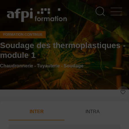
Aller
au
contenu
principal
FORMATION CONTINUE
Soudage des thermoplastiques -
module 1
Chaudronnerie - Tuyauterie - Soudage
INTER
INTRA