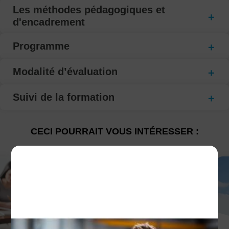
Les méthodes pédagogiques et
d'encadrement
Programme
Modalité d’évaluation
Suivi de la formation
CECI POURRAIT VOUS INTÉRESSER :