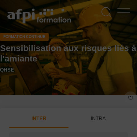
Aller
au
contenu
principal
FORMATION CONTINUE
Sensibilisation aux risques liés à
l'amiante
QHSE
INTER
INTRA