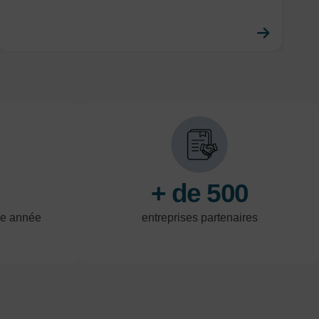
savoir plus
En savo
+ de 500
ue année
entreprises partenaires