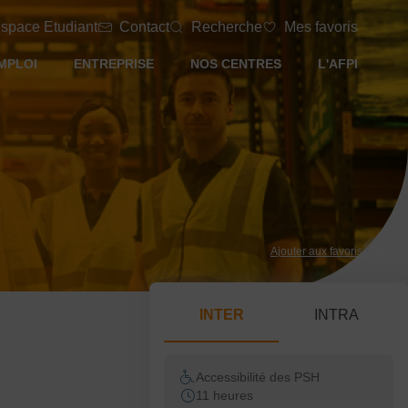
space Etudiant
Contact
Recherche
Mes favoris
MPLOI
ENTREPRISE
NOS CENTRES
L'AFPI
Ajouter aux favoris
INTER
INTRA
Accessibilité des PSH
11 heures