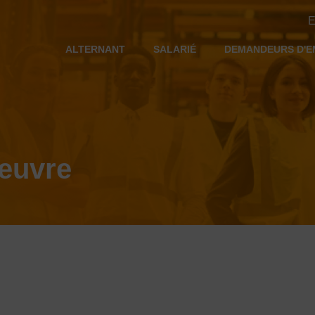
E
ALTERNANT
SALARIÉ
DEMANDEURS D'E
euvre