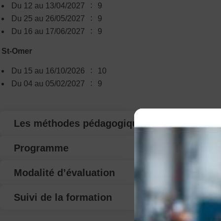
:
Du 12 au 13/04/2027
9
:
Du 25 au 26/05/2027
9
:
Du 16 au 17/06/2027
9
St-Omer
:
Du 15 au 16/10/2026
10
:
Du 04 au 05/02/2027
9
Les méthodes pédagogiques et d'encadrem
Programme
Modalité d’évaluation
Suivi de la formation