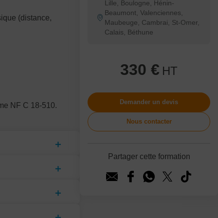
Lille, Boulogne, Hénin-
Beaumont, Valenciennes,
ique (distance,
Maubeuge, Cambrai, St-Omer,
Calais, Béthune
330 €
HT
Demander un devis
orme NF C 18-510.
Nous contacter
Partager cette formation