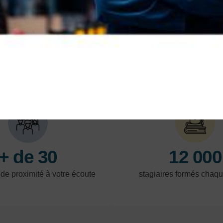
formation, pour vous former près de chez vous.
En savoir plus
En 
LES POINTS FORTS
+ de 30
12 000
 de proximité à votre écoute
stagiaires formés chaq