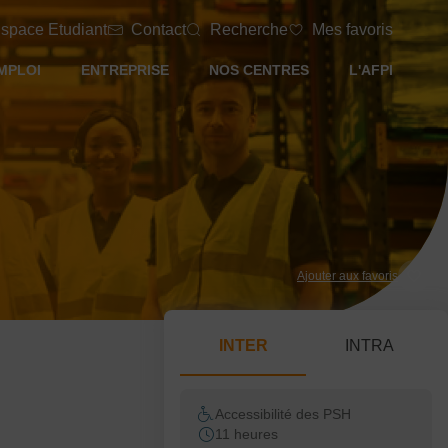
space Etudiant
Contact
Recherche
Mes favoris
MPLOI
ENTREPRISE
NOS CENTRES
L'AFPI
Ajouter aux favoris
INTER
INTRA
Accessibilité des PSH
11 heures