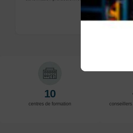
10
centres de formation
conseillers