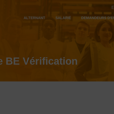
E
ALTERNANT
SALARIÉ
DEMANDEURS D'E
BE Vérification