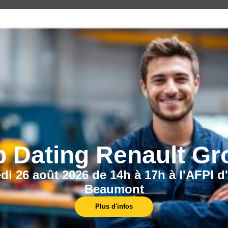
CECI POURRAIT VOUS INTÉRESSER :
b Dating Renault Gr
di 26 août 2026 de 14h à 17h à l'AFPI d
Beaumont
Nos centres
Plus d'infos
L'AFPI est présent sur l'ensemble du Nord-
Pas-de-Calais, avec plus de 10 centres de