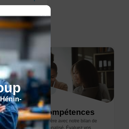
oup
'Hénin-
Bilan de compétences
Optimisez votre carrière avec notre bilan de
compétences personnalisé. Évaluez vos