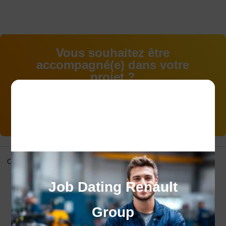
Vous souhaitez être
accompagné(e) dans votre
projet ?
Contactez-nous
Certifications
Job Dating Renault
Group