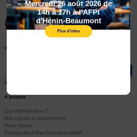
Mercredi 26 août 2026 de
14h à 17h à l'AFPI
d'Hénin-Beaumont
Plus d'infos
Partenaires
A propos
Qui sommes-nous ?
Nos valeurs et engagements
Notre réseau
Réseau des Pôles Formation UIMM