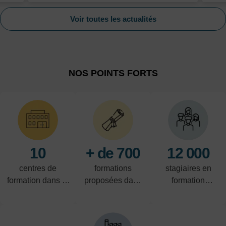
Voir toutes les actualités
NOS POINTS FORTS
10
+ de 700
12 000
centres de
formations
stagiaires en
formation dans le
proposées dans
formation
Nord-Pas-de-
les domaines de
professionnelle
Calais
l'industrie, du
par an
tertiaire et de la