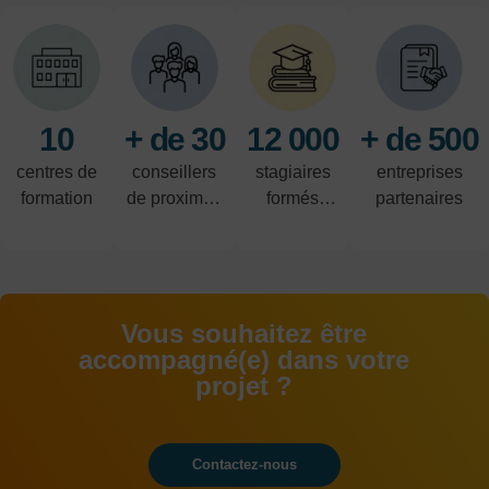
10
+ de 30
12 000
+ de 500
centres de
conseillers
stagiaires
entreprises
formation
de proximité
formés
partenaires
à votre
chaque
écoute
année
Vous souhaitez être
accompagné(e) dans votre
projet ?
Contactez-nous