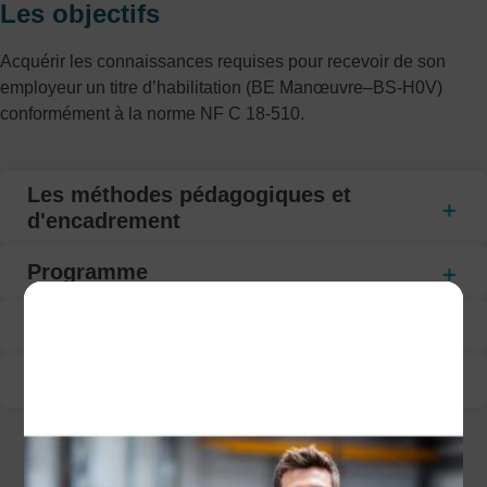
Les objectifs
Acquérir les connaissances requises pour recevoir de son
employeur un titre d’habilitation (BE Manœuvre–BS-H0V)
conformément à la norme NF C 18-510.
Les méthodes pédagogiques et
d'encadrement
Programme
Modalité d’évaluation
Suivi de la formation
CECI POURRAIT VOUS INTÉRESSER :