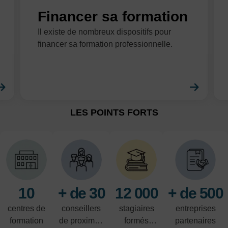
Financer sa formation
Il existe de nombreux dispositifs pour
financer sa formation professionnelle.
En savoir plus
En sa
LES POINTS FORTS
10
+ de 30
12 000
+ de 500
centres de
conseillers
stagiaires
entreprises
formation
de proximité
formés
partenaires