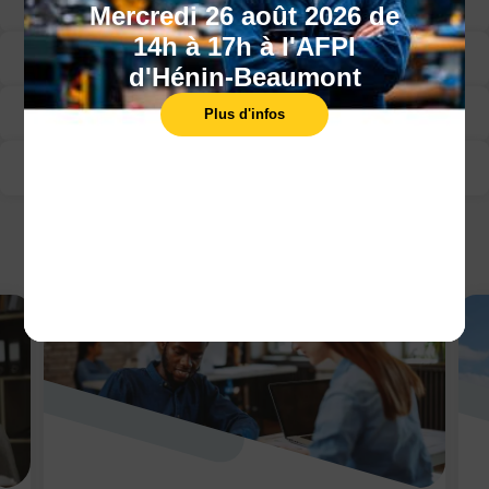
d'encadrement
Mercredi 26 août 2026 de
14h à 17h à l'AFPI
Programme
d'Hénin-Beaumont
Modalité d’évaluation
Plus d'infos
Suivi de la formation
CECI POURRAIT VOUS INTÉRESSER :