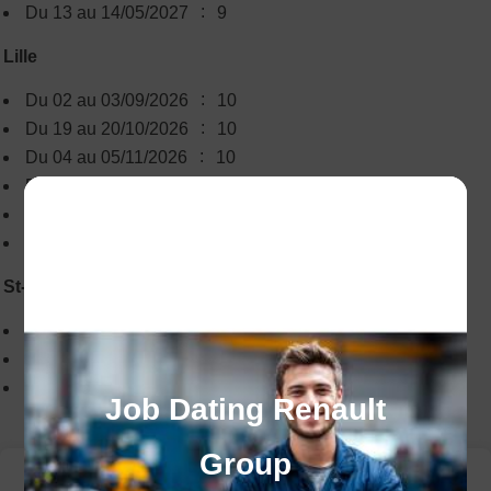
:
Du 13 au 14/05/2027
9
Lille
:
Du 02 au 03/09/2026
10
:
Du 19 au 20/10/2026
10
:
Du 04 au 05/11/2026
10
:
Du 01 au 02/12/2026
10
:
Du 18 au 19/01/2027
100
:
Du 01 au 02/02/2027
100
St-Omer
:
Du 14 au 15/12/2026
10
:
Du 18 au 19/01/2027
8
:
Du 18 au 19/05/2027
9
Job Dating Renault
Group
Les méthodes pédagogiques et