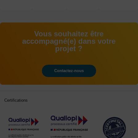
à votre
chaque
écoute
année
Vous souhaitez être
accompagné(e) dans votre
projet ?
Contactez-nous
Certifications