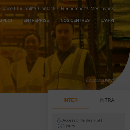
space Etudiant
Contact
Recherche
Mes favoris
MPLOI
ENTREPRISE
NOS CENTRES
L'AFPI
Ajouter aux favoris
INTER
INTRA
Accessibilité des PSH
3 jours