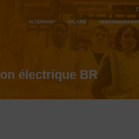
E
ALTERNANT
SALARIÉ
DEMANDEURS D'E
tion électrique BR