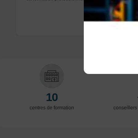
10
centres de formation
conseillers