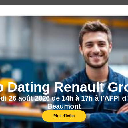
CECI POURRAIT VOUS INTÉRESSER :
b Dating Renault Gr
di 26 août 2026 de 14h à 17h à l'AFPI d
Beaumont
Nos centres
Plus d'infos
L'AFPI est présent sur l'ensemble du Nord-
Pas-de-Calais, avec plus de 10 centres de