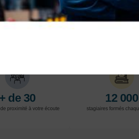
formation, pour vous former près de chez vous.
En savoir plus
En 
LES POINTS FORTS
+ de 30
12 000
 de proximité à votre écoute
stagiaires formés chaq