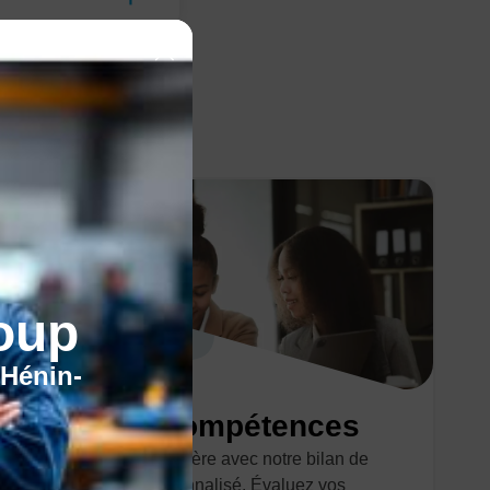
oup
'Hénin-
Bilan de compétences
Optimisez votre carrière avec notre bilan de
compétences personnalisé. Évaluez vos