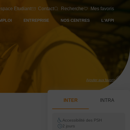
space Etudiant
Contact
Recherche
Mes favoris
MPLOI
ENTREPRISE
NOS CENTRES
L'AFPI
Ajouter aux favoris
INTER
INTRA
Accessibilité des PSH
2 jours