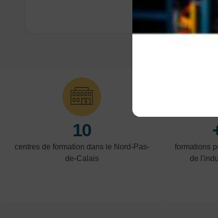
10
centres de formation dans le Nord-Pas-
formations 
de-Calais
de l'indu