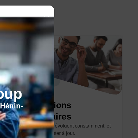
oup
Les formations
'Hénin-
réglementaires
Les réglementations évoluent constamment, et
il est essentiel de rester à jour.