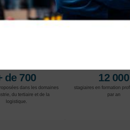
En savoir plus
En 
NOS POINTS FORTS
+ de 700
12 000
proposées dans les domaines
stagiaires en formation pro
strie, du tertiaire et de la
par an
logistique.