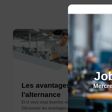
Jo
Les avantages de
Mercre
l'alternance
Et si vous vous tourniez vers de l'alternance ?
Découvrez les avantages de ce contrat.