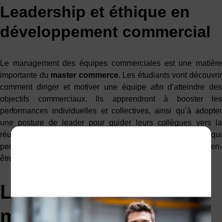
Leadership et éthique en
développement commercial
Le management des équipes commerciales est une matière
importante du
master commerce
. Les étudiants vont découvri
comment diriger et motiver une équipe afin d’atteindre des
objectifs commerciaux. Ils apprendront à booster les
performances individuelles et collectives, ainsi qu’à adopter
une posture de leader pour guider leurs collègues vers la
réussite. Le tout en respectant des valeurs éthiques qui
permettront d’allier rentabilité, responsabilité sociétale et bien-
être.
L'avantage de faire un
master commerce en