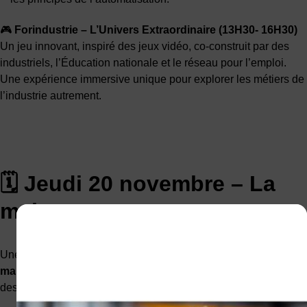
🎮
Forindustrie – L’Univers Extraordinaire (13H30- 16H30)
Un jeu innovant, inspiré des jeux vidéo, co-construit par des
industriels, l’Éducation nationale et le réseau pour l’emploi.
Une expérience immersive unique pour explorer les métiers de
l’industrie autrement.
🗓 Jeudi 20 novembre – La
maintenance en mouvement
Une après-midi (de 13H30 à 16H30) pour plonger dans la
maintenance industrielle
, véritable pilier de la performance
des entreprises :