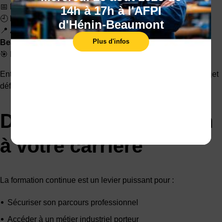
📅
Date : Jeudi 12 mars
14h à 17h à l'AFPI
🕘
Horaires : 9h – 16h
d'Hénin-Beaumont
📍
Adresse : 360 rue Miroslaw Holler, 62110 Hénin-
Plus d'infos
Beaumont
🎯 Événement dédié à la
Formation Continue
Entrée libre – Venez avec votre CV si vous avez déjà un projet
défini !
Donnez un nouvel élan
à votre carrière
La formation continue est un levier puissant pour :
Sécuriser son parcours professionnel
Accéder à un métier industriel porteur