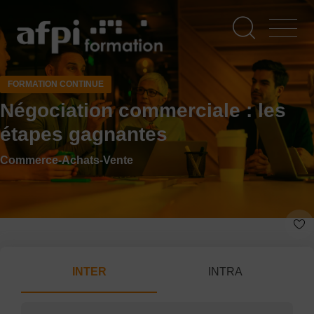
Aller
au
contenu
principal
FORMATION CONTINUE
Négociation commerciale : les
étapes gagnantes
Commerce-Achats-Vente
INTER
INTRA