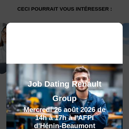
CECI POURRAIT VOUS INTÉRESSER :
Le plan de
Job Dating Renault
développement des
Group
compétences
Mercredi 26 août 2026 de
Optimisez vos compétences pour votre
14h à 17h à l'AFPI
carrière !
d'Hénin-Beaumont