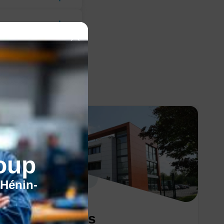
oup
'Hénin-
Nos centres