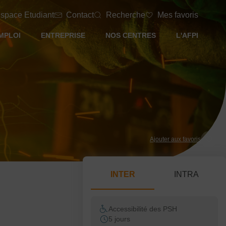
space Etudiant
Contact
Recherche
Mes favoris
MPLOI
ENTREPRISE
NOS CENTRES
L'AFPI
Ajouter aux favoris
INTER
INTRA
Accessibilité des PSH
5 jours