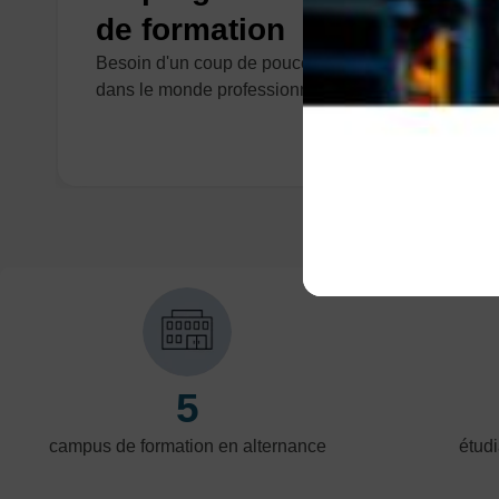
de formation
Besoin d'un coup de pouce pour vous inserrez
dans le monde professionnelle ?
5
campus de formation en alternance
étudi