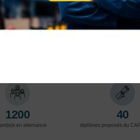
industrielles
Découvrez les métiers de l'industrie et de la
métallurgie : fabrication, production, usinage,
maintenance industrielle, électricité, etc.
En savoir plus
En 
LES POINTS FORTS
1200
40
ant(e)s en alternance
diplômes proposés du CA