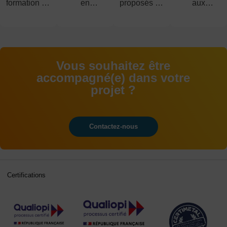
formation en
en
proposés du
aux
alternance
alternance
CAP au
examens
BAC+5
Vous souhaitez être
accompagné(e) dans votre
projet ?
Contactez-nous
Certifications