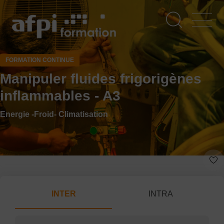
Aller
au
contenu
principal
FORMATION CONTINUE
Manipuler fluides frigorigènes
inflammables - A3
Energie -Froid- Climatisation
INTER
INTRA