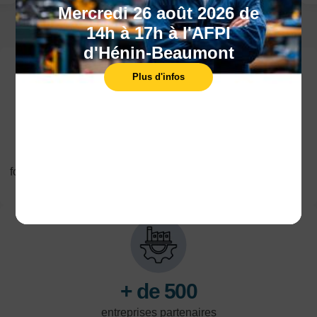
Mercredi 26 août 2026 de
LES POINTS FORTS
14h à 17h à l'AFPI
d'Hénin-Beaumont
Plus d'infos
10
+ de 700
12 000
centres de
formations
stagiaires en
formation dans le
proposées dans
formation
Nord-Pas-de-
les domaines de
professionnelle
Calais
l'industrie, du
par an
tertiaire et de la
logistique
+ de 500
entreprises partenaires