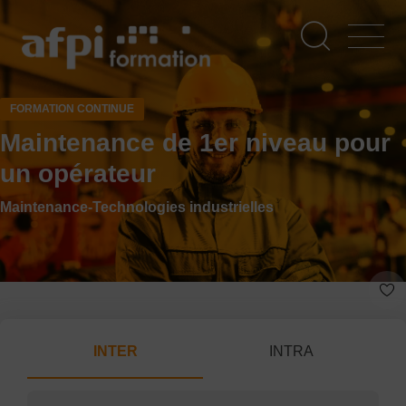
Aller
au
contenu
principal
FORMATION CONTINUE
Maintenance de 1er niveau pour
un opérateur
Maintenance-Technologies industrielles
INTER
INTRA