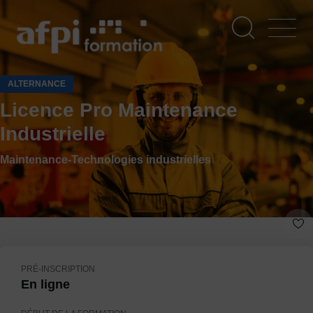
Aller
au
contenu
principal
ALTERNANCE
Licence Pro Maintenance
Industrielle
Maintenance-Technologies industrielles
PRÉ-INSCRIPTION
En ligne