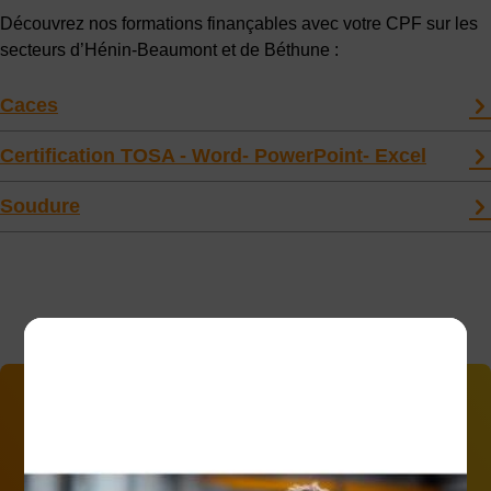
Découvrez nos formations finançables avec votre CPF sur les
secteurs d’Hénin-Beaumont et de Béthune :
Caces
Certification TOSA - Word- PowerPoint- Excel
Soudure
Vous souhaitez être
accompagné(e) dans votre
projet ?