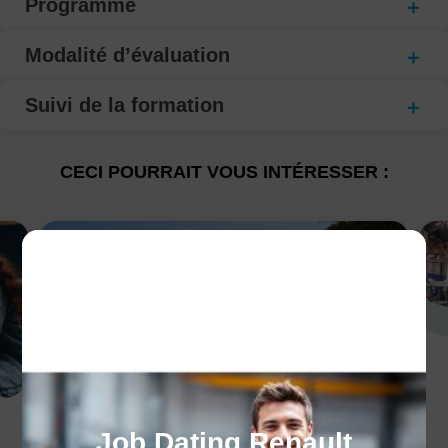
Programme
Modalité d’évaluation
Suivi de la formation
CECI POURRAIT VOUS INTÉRESSER :
Nos centres
Job Dating Renault