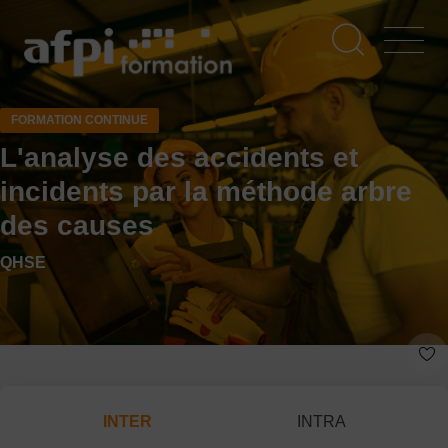
Aller
au
contenu
principal
FORMATION CONTINUE
L'analyse des accidents et
incidents par la méthode arbre
des causes
QHSE
INTER
INTRA