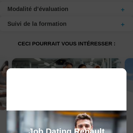
Modalité d’évaluation
Suivi de la formation
CECI POURRAIT VOUS INTÉRESSER :
Les avantages de
Job Dating Renault
l'alternance