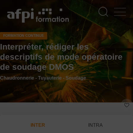
Aller
au
contenu
principal
FORMATION CONTINUE
Interpréter, rédiger les
descriptifs de mode opératoire
de soudage DMOS
Chaudronnerie - Tuyauterie - Soudage
INTER
INTRA