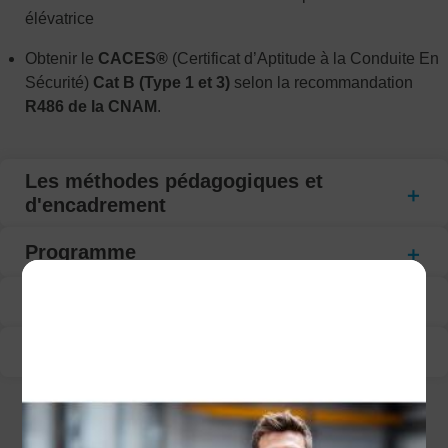
élévatrice
Obtenir le
CACES®
(Certificat d’Aptitude à la Conduite En
Sécurité)
Cat B (Type 1 et 3)
selon la recommandation
R486 de la CNAM
.
Les méthodes pédagogiques et
d'encadrement
Programme
Modalité d’évaluation
Suivi de la formation
CECI POURRAIT VOUS INTÉRESSER :