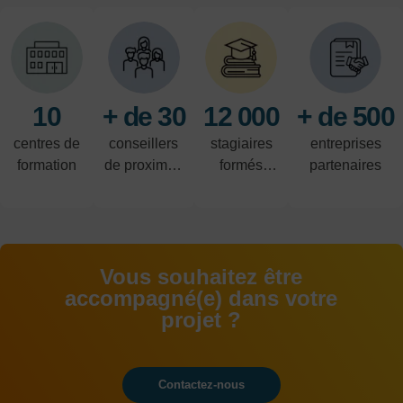
10
+ de 30
12 000
+ de 500
centres de
conseillers
stagiaires
entreprises
formation
de proximité
formés
partenaires
à votre
chaque
écoute
année
Vous souhaitez être
accompagné(e) dans votre
projet ?
Contactez-nous