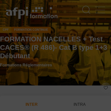
Aller
au
contenu
principal
CPF
FORMATION CONTINUE
FORMATION NACELLES + Test
CACES® (R 486)- Cat B type 1+3
Débutant
Formations Réglementaires
INTER
INTRA