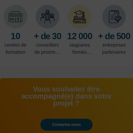
10
+ de 30
12 000
+ de 500
centres de
conseillers
stagiaires
entreprises
formation
de proximité
formés
partenaires
à votre
chaque
écoute
année
Vous souhaitez être
accompagné(e) dans votre
projet ?
Contactez-nous