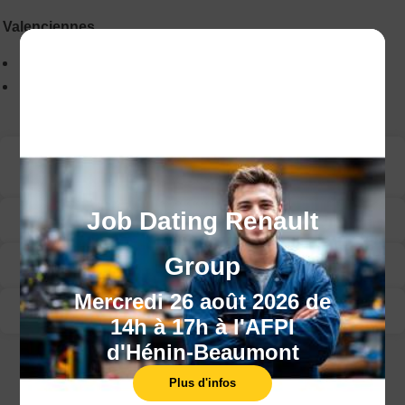
Valenciennes
:
Du 12 au 14/10/2026
100
:
Du 07 au 09/12/2026
100
Les méthodes pédagogiques et
d'encadrement
Job Dating Renault
Programme
Group
Modalité d’évaluation
Mercredi 26 août 2026 de
Suivi de la formation
14h à 17h à l'AFPI
d'Hénin-Beaumont
CECI POURRAIT VOUS INTÉRESSER :
Plus d'infos