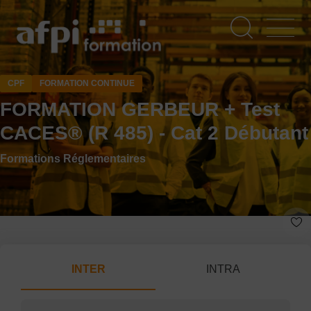
Aller
au
contenu
principal
CPF
FORMATION CONTINUE
FORMATION GERBEUR + Test
CACES® (R 485) - Cat 2 Débutant
Formations Réglementaires
INTER
INTRA