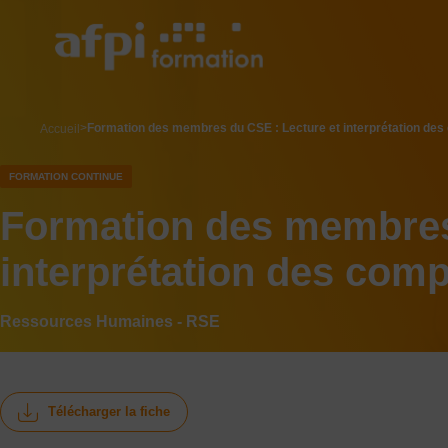
Aller
au
contenu
principal
breadcrumb
Formation des membres du CSE : Lecture et interprétation des 
Accueil
FORMATION CONTINUE
Formation des membres
interprétation des comp
Ressources Humaines - RSE
Télécharger la fiche