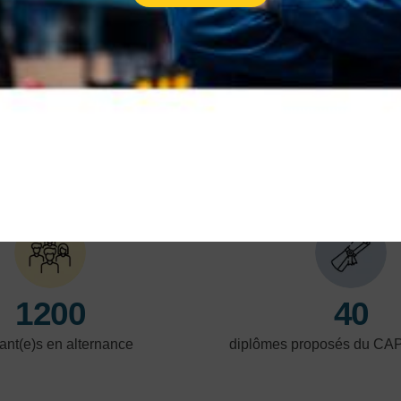
professionnelle
Chez l’AFPI ACM Formation, nous
comprenons vos aspirations et nous sommes
là pour vous aider à les concrétiser.
En savoir plus
En 
NOS POINTS FORTS
1200
40
ant(e)s en alternance
diplômes proposés du CA