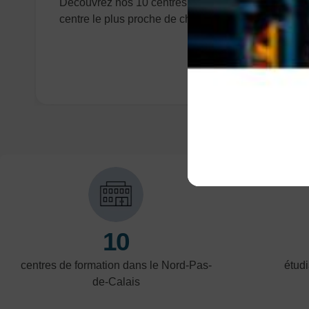
Découvrez nos 10 centres pour trouver le
centre le plus proche de chez vous !
10
centres de formation dans le Nord-Pas-
étudi
de-Calais