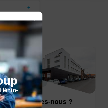
oup
'Hénin-
Qui sommes-nous ?