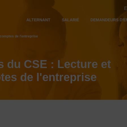
E
ALTERNANT
SALARIÉ
DEMANDEURS D'E
comptes de l'entreprise
 du CSE : Lecture et
tes de l'entreprise