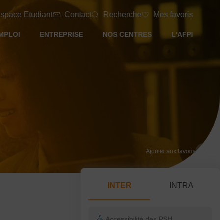
space Etudiant
Contact
Recherche
Mes favoris
MPLOI
ENTREPRISE
NOS CENTRES
L'AFPI
Ajouter aux favoris
INTER
INTRA
Accessibilité des PSH