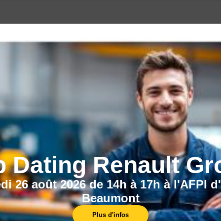
CECI POURRAIT VOUS INTÉRESSER :
b Dating Renault Gr
di 26 août 2026 de 14h à 17h à l'AFPI d
Beaumont
La transition
Plus d'infos