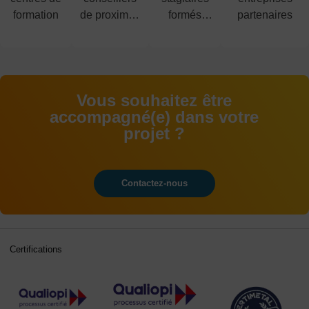
formation
de proximité
formés
partenaires
à votre
chaque
écoute
année
Vous souhaitez être
accompagné(e) dans votre
projet ?
Contactez-nous
Certifications