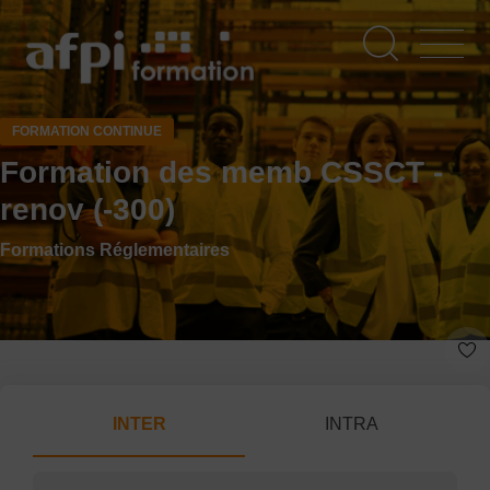
Aller
au
contenu
principal
FORMATION CONTINUE
Formation des memb CSSCT -
renov (-300)
Formations Réglementaires
INTER
INTRA