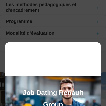
Les méthodes pédagogiques et
d'encadrement
Programme
Modalité d’évaluation
Suivi de la formation
CECI POURRAIT VOUS INTÉRESSER :
Job Dating Renault
Group