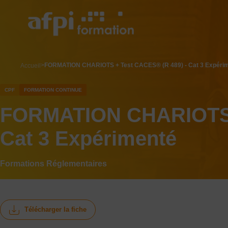
Aller
au
contenu
principal
breadcrumb
FORMATION CHARIOTS + Test CACES® (R 489) - Cat 3 Expéri
Accueil
CPF
FORMATION CONTINUE
FORMATION CHARIOTS +
Cat 3 Expérimenté
Formations Réglementaires
Télécharger la fiche