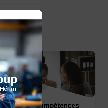
oup
'Hénin-
Bilan de compétences