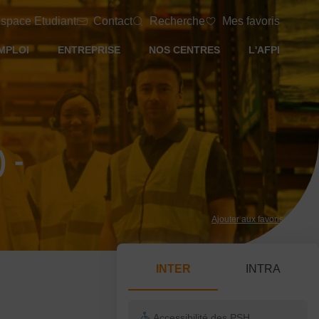
space Etudiant
Contact
Recherche
Mes favoris
MPLOI
ENTREPRISE
NOS CENTRES
L'AFPI
 -
Ajouter aux favoris
INTER
INTRA
Accessibilité des PSH