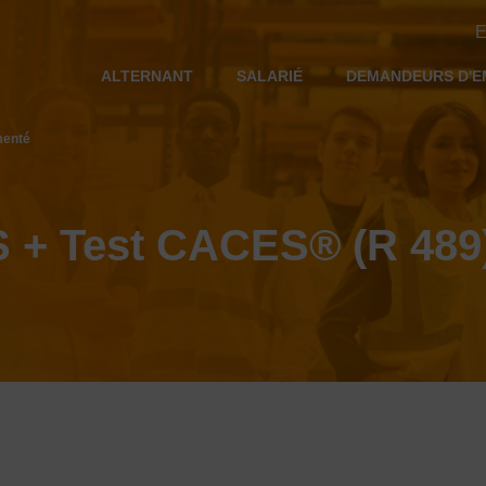
E
ALTERNANT
SALARIÉ
DEMANDEURS D'E
menté
 Test CACES® (R 489)