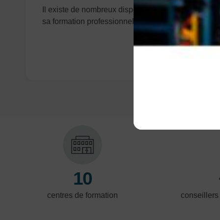
Il existe de nombreux dispositifs pour financer
sa formation professionnelle.
10
centres de formation
conseillers