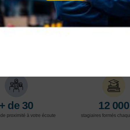
L'AFPI est présent sur l'ensemble du Nord-
Pas-de-Calais, avec plus de 10 centres de
formation, pour vous former près de chez vous.
En savoir plus
En 
LES POINTS FORTS
+ de 30
12 000
 de proximité à votre écoute
stagiaires formés chaq