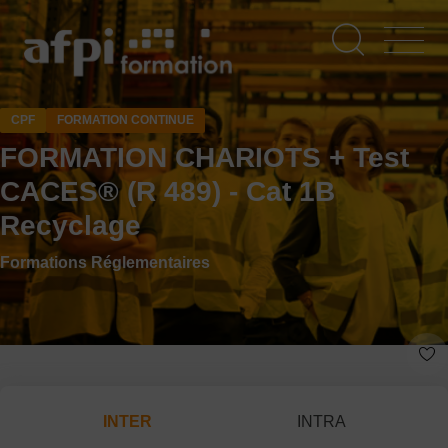
Aller
au
contenu
principal
CPF
FORMATION CONTINUE
FORMATION CHARIOTS + Test
CACES® (R 489) - Cat 1B
Recyclage
Formations Réglementaires
INTER
INTRA