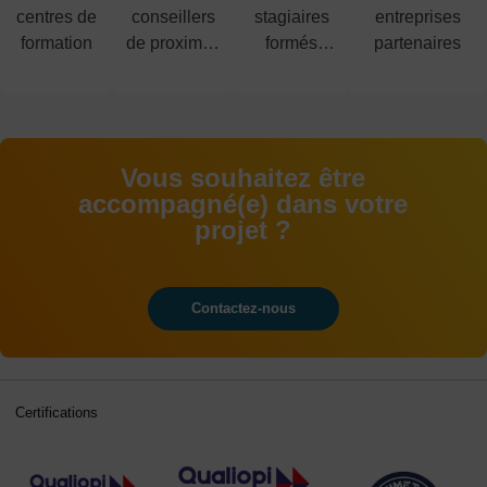
centres de
conseillers
stagiaires
entreprises
formation
de proximité
formés
partenaires
à votre
chaque
écoute
année
Vous souhaitez être
accompagné(e) dans votre
projet ?
Contactez-nous
Certifications