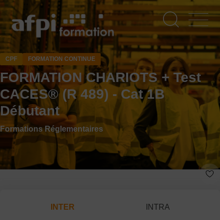
Aller
au
contenu
principal
CPF
FORMATION CONTINUE
FORMATION CHARIOTS + Test
CACES® (R 489) - Cat 1B
Débutant
Formations Réglementaires
INTER
INTRA