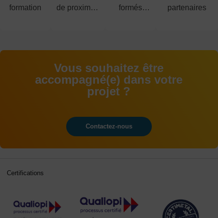
formation
de proximité
formés
partenaires
à votre
chaque
écoute
année
Vous souhaitez être
accompagné(e) dans votre
projet ?
Contactez-nous
Certifications