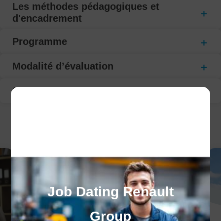
Les méthodes pédagogiques et
d'encadrement
Programme
Modalité d’évaluation
Suivi de la formation
CECI POURRAIT VOUS INTÉRESSER :
Job Dating Renault
Group