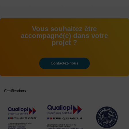
écoute
année
Vous souhaitez être
accompagné(e) dans votre
projet ?
Contactez-nous
Certifications