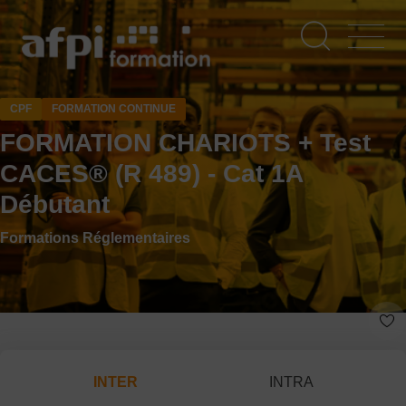
Aller
au
contenu
principal
CPF
FORMATION CONTINUE
FORMATION CHARIOTS + Test
CACES® (R 489) - Cat 1A
Débutant
Formations Réglementaires
INTER
INTRA