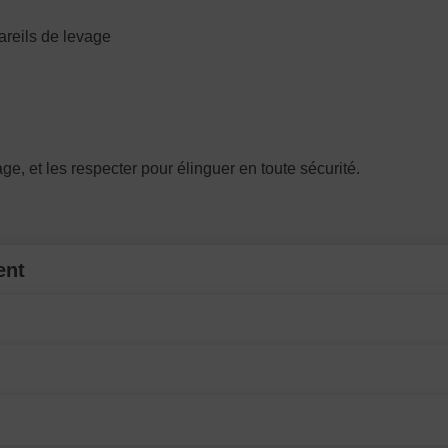
areils de levage
e, et les respecter pour élinguer en toute sécurité.
ent