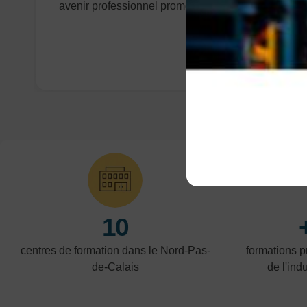
avenir professionnel prometteur !
10
centres de formation dans le Nord-Pas-
formations 
de-Calais
de l'indu