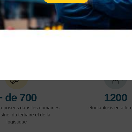
L'AFPR est un programme visant à faciliter la
transition des demandeurs d'emploi vers le
marché du travail.
En savoir plus
En 
NOS POINTS FORTS
+ de 700
1200
proposées dans les domaines
étudiant(e)s en alte
strie, du tertiaire et de la
logistique