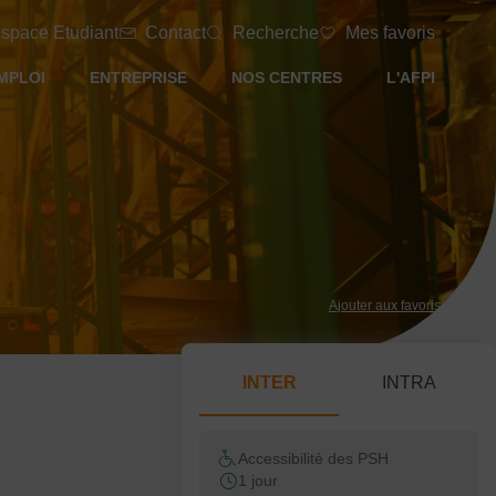
space Etudiant
Contact
Recherche
Mes favoris
MPLOI
ENTREPRISE
NOS CENTRES
L'AFPI
Ajouter aux favoris
INTER
INTRA
Accessibilité des PSH
1 jour