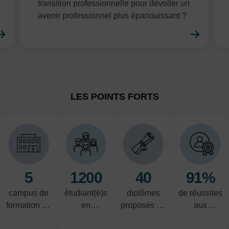
transition professionnelle pour dévoiler un
avenir professionnel plus épanouissant ?
En savoir plus
En sa
LES POINTS FORTS
5
1200
40
91%
campus de
étudiant(e)s
diplômes
de réussites
formation en
en
proposés du
aux
alternance
alternance
CAP au
examens