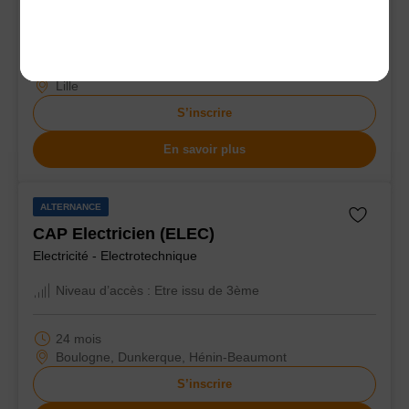
EN PARTENARIAT AVEC
CNAM
12 mois
Lille
S’inscrire
En savoir plus
ALTERNANCE
CAP Electricien (ELEC)
Electricité - Electrotechnique
Niveau d’accès :
Etre issu de 3ème
24 mois
Boulogne, Dunkerque, Hénin-Beaumont
S’inscrire