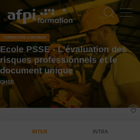
Aller
au
contenu
principal
FORMATION CONTINUE
Ecole PSSE - L'évaluation des
risques professionnels et le
document unique
QHSE
INTER
INTRA