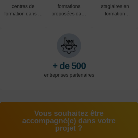
centres de
formations
stagiaires en
formation dans le
proposées dans
formation
Nord-Pas-de-
les domaines de
professionnelle
Calais
l'industrie, du
par an
tertiaire et de la
logistique.
+ de 500
entreprises partenaires
Vous souhaitez être
accompagné(e) dans votre
projet ?