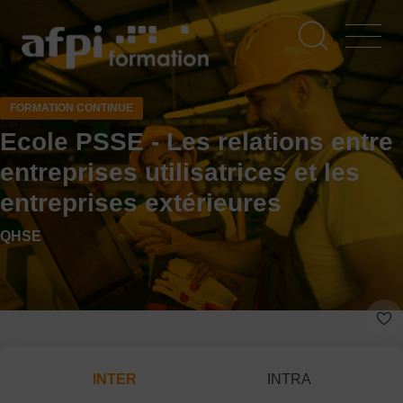
Aller
au
contenu
principal
FORMATION CONTINUE
Ecole PSSE - Les relations entre
entreprises utilisatrices et les
entreprises extérieures
QHSE
INTER
INTRA