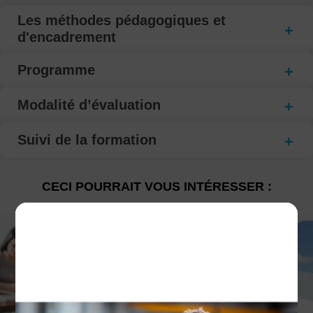
Les méthodes pédagogiques et
d'encadrement
Programme
Modalité d’évaluation
Suivi de la formation
CECI POURRAIT VOUS INTÉRESSER :