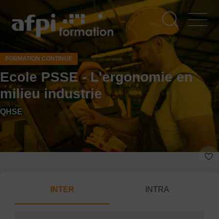
Aller
au
contenu
principal
FORMATION CONTINUE
Ecole PSSE - L'ergonomie en
milieu industrie
QHSE
INTER
INTRA