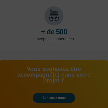
Calais
l'industrie, du
par an
tertiaire et de la
logistique.
+ de 500
entreprises partenaires
Vous souhaitez être
accompagné(e) dans votre
projet ?
Contactez-nous