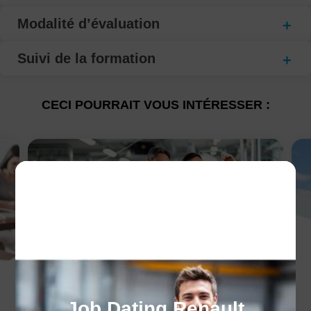
Modalité d’évaluation
Suivi de la formation
CECI POURRAIT VOUS INTÉRESSER :
Les avantages de
Job Dating Renault
l'alternance