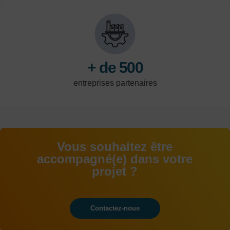
Calais
l'industrie, du
par an
tertiaire et de la
logistique.
+ de 500
entreprises partenaires
Vous souhaitez être
accompagné(e) dans votre
projet ?
Contactez-nous