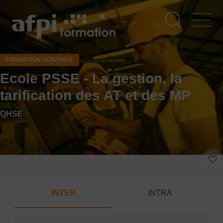
Aller
au
contenu
principal
FORMATION CONTINUE
Ecole PSSE - La gestion, la
tarification des AT et des MP
QHSE
INTER
INTRA