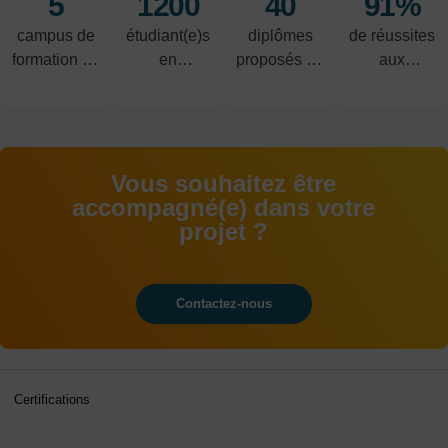
5
1200
40
91%
campus de
étudiant(e)s
diplômes
de réussites
formation en
en
proposés du
aux
alternance
alternance
CAP au
examens
BAC+5
Vous souhaitez être
accompagné(e) dans votre
projet ?
Contactez-nous
Certifications