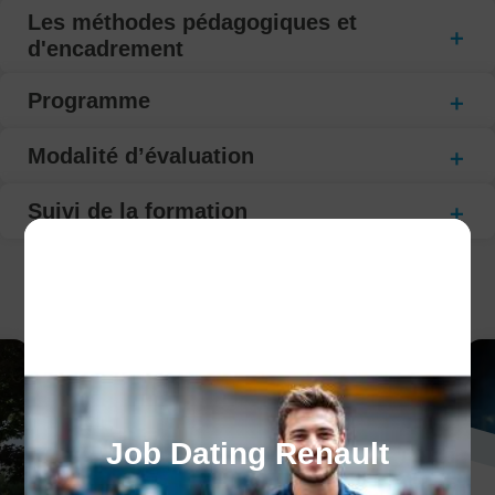
Les méthodes pédagogiques et
d'encadrement
Programme
Modalité d’évaluation
Suivi de la formation
CECI POURRAIT VOUS INTÉRESSER :
Job Dating Renault