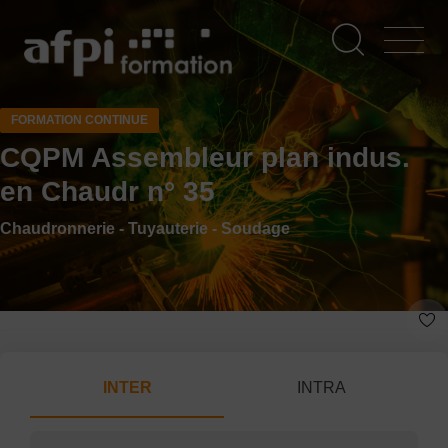
Aller
au
contenu
principal
FORMATION CONTINUE
CQPM Assembleur plan indus.
en Chaudr n° 35
Chaudronnerie - Tuyauterie - Soudage
INTER
INTRA