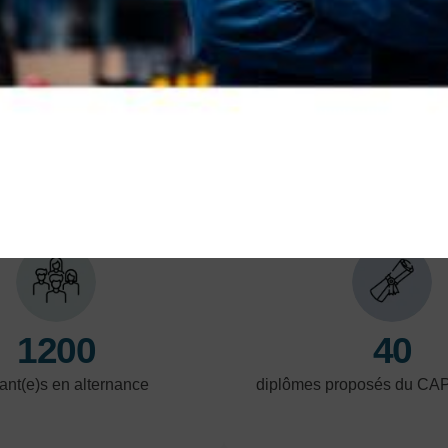
industrielles
Découvrez les métiers de l'industrie et de la
métallurgie : fabrication, production, usinage,
maintenance industrielle, électricité, etc.
En savoir plus
En 
LES POINTS FORTS
1200
40
ant(e)s en alternance
diplômes proposés du CA