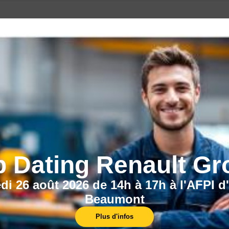
CECI POURRAIT VOUS INTÉRESSER :
b Dating Renault Gr
di 26 août 2026 de 14h à 17h à l'AFPI d
Beaumont
Nos formations
Plus d'infos