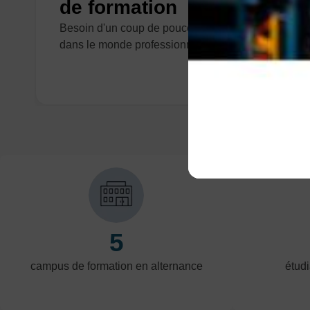
de formation
Besoin d'un coup de pouce pour vous inserrez
dans le monde professionnelle ?
5
campus de formation en alternance
étudi