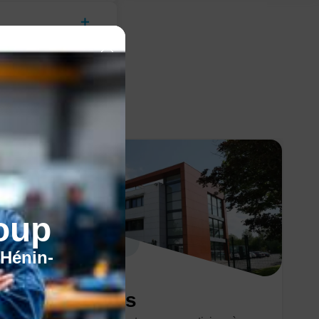
oup
'Hénin-
Nos centres