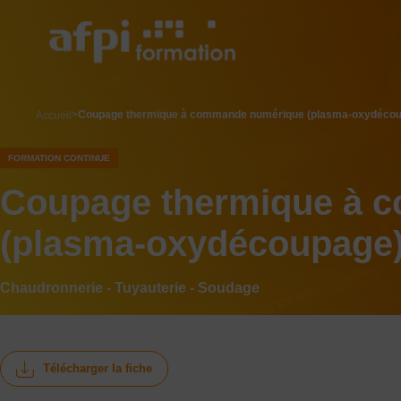
Aller
au
contenu
principal
breadcrumb
Coupage thermique à commande numérique (plasma-oxydéco
Accueil
FORMATION CONTINUE
Coupage thermique à 
(plasma-oxydécoupage
Chaudronnerie - Tuyauterie - Soudage
Télécharger la fiche