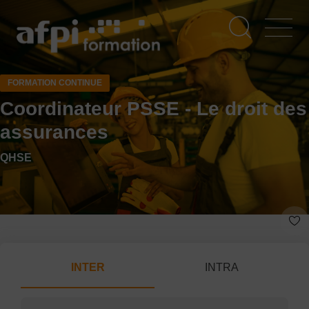
Aller
au
contenu
principal
FORMATION CONTINUE
Coordinateur PSSE - Le droit des
assurances
QHSE
INTER
INTRA