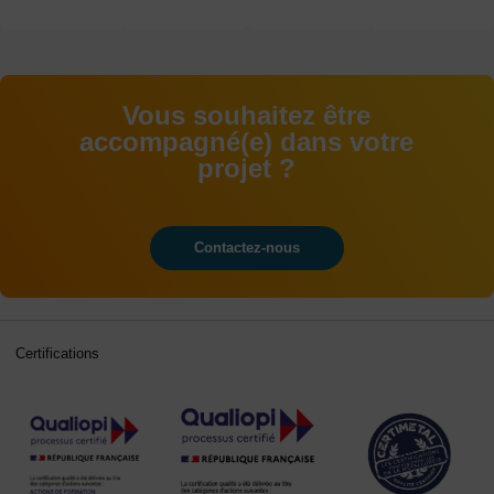
alternance
alternance
CAP au
examens
BAC+5
Vous souhaitez être
accompagné(e) dans votre
projet ?
Contactez-nous
Certifications