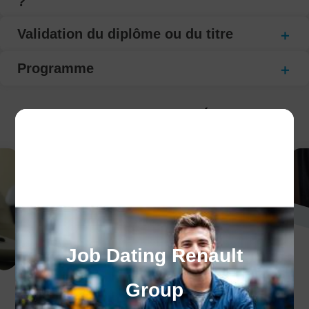
?
Validation du diplôme ou du titre
Programme
CECI POURRAIT VOUS INTÉRESSER :
Job Dating Renault
Group
Nos centres