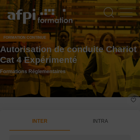
Aller
au
contenu
principal
FORMATION CONTINUE
Autorisation de conduite Chariot
Cat 4 Expérimenté
Formations Réglementaires
INTER
INTRA