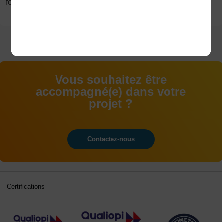
formation en
en
proposés du
aux
alternance
alternance
CAP au
examens
BAC+5
Vous souhaitez être
accompagné(e) dans votre
projet ?
Contactez-nous
Certifications