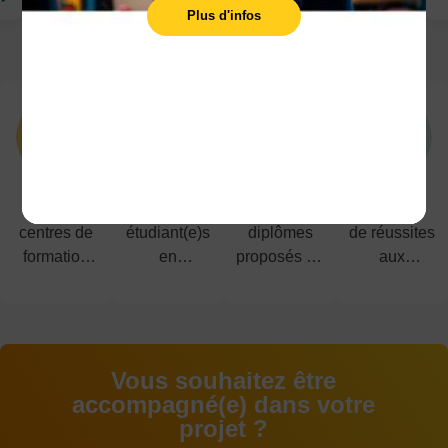
Plus d'infos
NOS POINTS FORTS
10
1200
40
91%
centres de
étudiant(e)s
diplômes
de réussites
formation
en
proposés du
aux
dans le
alternance
CAP au
examens
Nord-Pas-
BAC+5
de-Calais
Vous souhaitez être
accompagné(e) dans votre
projet ?