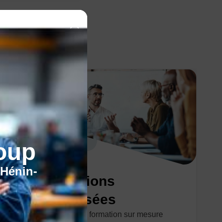
oup
'Hénin-
Les formations
individualisées
Faites le choix d'une formation sur mesure