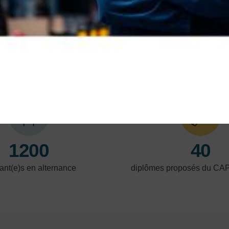
En savoir plus
En 
NOS POINTS FORTS
1200
40
ant(e)s en alternance
diplômes proposés du CA