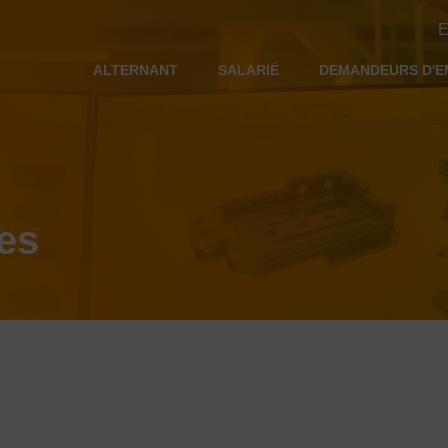
E
ALTERNANT
SALARIÉ
DEMANDEURS D'E
es