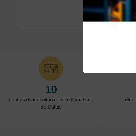
10
centres de formation dans le Nord-Pas-
étudi
de-Calais