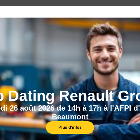
CECI POURRAIT VOUS INTÉRESSER :
b Dating Renault Gr
di 26 août 2026 de 14h à 17h à l'AFPI d
Nos centres
Beaumont
Découvrez nos 10 centres de formation, pour
Plus d'infos
participer à l'une de nos formations !