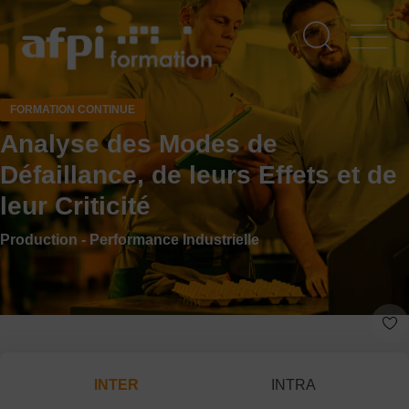
Aller
au
contenu
principal
FORMATION CONTINUE
Analyse des Modes de
Défaillance, de leurs Effets et de
leur Criticité
Production - Performance Industrielle
INTER
INTRA