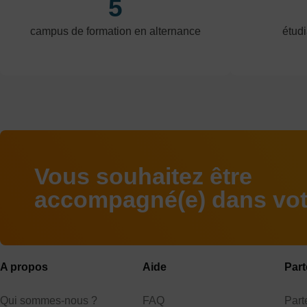
5
campus de formation en alternance
étudi
Vous souhaitez être
accompagné(e) dans votr
A propos
Aide
Part
Qui sommes-nous ?
FAQ
Par