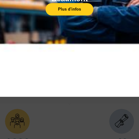
Plus d'infos
Les formations
réglementaires
Les réglementations évoluent constamment, et
il est essentiel de rester à jour.
En savoir plus
En 
LES POINTS FORTS