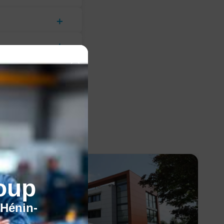
oup
'Hénin-